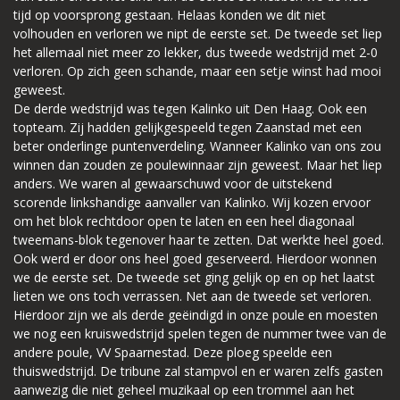
tijd op voorsprong gestaan. Helaas konden we dit niet
volhouden en verloren we nipt de eerste set. De tweede set liep
het allemaal niet meer zo lekker, dus tweede wedstrijd met 2-0
verloren. Op zich geen schande, maar een setje winst had mooi
geweest.
De derde wedstrijd was tegen Kalinko uit Den Haag. Ook een
topteam. Zij hadden gelijkgespeeld tegen Zaanstad met een
beter onderlinge puntenverdeling. Wanneer Kalinko van ons zou
winnen dan zouden ze poulewinnaar zijn geweest. Maar het liep
anders. We waren al gewaarschuwd voor de uitstekend
scorende linkshandige aanvaller van Kalinko. Wij kozen ervoor
om het blok rechtdoor open te laten en een heel diagonaal
tweemans-blok tegenover haar te zetten. Dat werkte heel goed.
Ook werd er door ons heel goed geserveerd. Hierdoor wonnen
we de eerste set. De tweede set ging gelijk op en op het laatst
lieten we ons toch verrassen. Net aan de tweede set verloren.
Hierdoor zijn we als derde geëindigd in onze poule en moesten
we nog een kruiswedstrijd spelen tegen de nummer twee van de
andere poule, VV Spaarnestad. Deze ploeg speelde een
thuiswedstrijd. De tribune zal stampvol en er waren zelfs gasten
aanwezig die niet geheel muzikaal op een trommel aan het