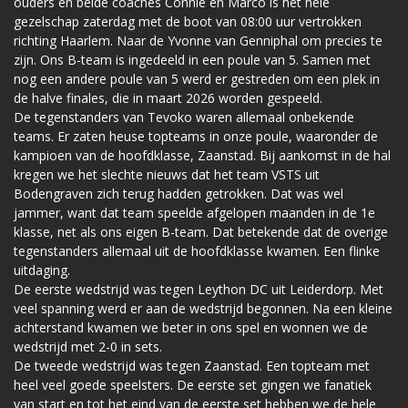
ouders en beide coaches Connie en Marco is het hele
gezelschap zaterdag met de boot van 08:00 uur vertrokken
richting Haarlem. Naar de Yvonne van Genniphal om precies te
zijn. Ons B-team is ingedeeld in een poule van 5. Samen met
nog een andere poule van 5 werd er gestreden om een plek in
de halve finales, die in maart 2026 worden gespeeld.
De tegenstanders van Tevoko waren allemaal onbekende
teams. Er zaten heuse topteams in onze poule, waaronder de
kampioen van de hoofdklasse, Zaanstad. Bij aankomst in de hal
kregen we het slechte nieuws dat het team VSTS uit
Bodengraven zich terug hadden getrokken. Dat was wel
jammer, want dat team speelde afgelopen maanden in de 1e
klasse, net als ons eigen B-team. Dat betekende dat de overige
tegenstanders allemaal uit de hoofdklasse kwamen. Een flinke
uitdaging.
De eerste wedstrijd was tegen Leython DC uit Leiderdorp. Met
veel spanning werd er aan de wedstrijd begonnen. Na een kleine
achterstand kwamen we beter in ons spel en wonnen we de
wedstrijd met 2-0 in sets.
De tweede wedstrijd was tegen Zaanstad. Een topteam met
heel veel goede speelsters. De eerste set gingen we fanatiek
van start en tot het eind van de eerste set hebben we de hele