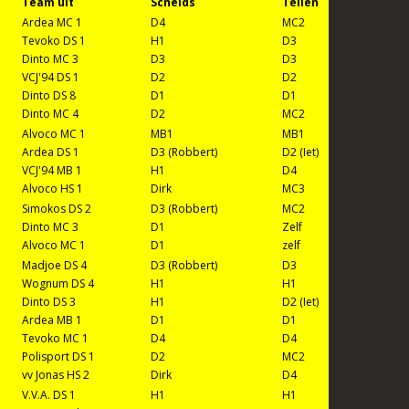
Team uit
Scheids
Tellen
Ardea MC 1
D4
MC2
Tevoko DS 1
H1
D3
Dinto MC 3
D3
D3
VCJ'94 DS 1
D2
D2
Dinto DS 8
D1
D1
Dinto MC 4
D2
MC2
Alvoco MC 1
MB1
MB1
Ardea DS 1
D3 (Robbert)
D2 (Iet)
VCJ'94 MB 1
H1
D4
Alvoco HS 1
Dirk
MC3
Simokos DS 2
D3 (Robbert)
MC2
Dinto MC 3
D1
Zelf
Alvoco MC 1
D1
zelf
Madjoe DS 4
D3 (Robbert)
D3
Wognum DS 4
H1
H1
Dinto DS 3
H1
D2 (Iet)
Ardea MB 1
D1
D1
Tevoko MC 1
D4
D4
Polisport DS 1
D2
MC2
vv Jonas HS 2
Dirk
D4
V.V.A. DS 1
H1
H1