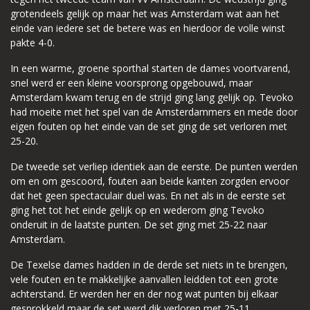
grotendeels gelijk op maar het was Amsterdam wat aan het
einde van iedere set de betere was en hierdoor de volle winst
pakte 4-0.
In een warme, groene sporthal starten de dames voortvarend,
snel werd er een kleine voorsprong opgebouwd, maar
Amsterdam kwam terug en de strijd ging lang gelijk op. Tevoko
had moeite met het spel van de Amsterdammers en mede door
eigen fouten op het einde van de set ging de set verloren met
25-20.
De tweede set verliep identiek aan de eerste. De punten werden
om en om gescoord, fouten aan beide kanten zorgden ervoor
dat het geen spectaculair duel was. En net als in de eerste set
ging het tot het einde gelijk op en wederom ging Tevoko
onderuit in de laatste punten. De set ging met 25-22 naar
Amsterdam.
De Texelse dames hadden in de derde set niets in te brengen,
vele fouten en te makkelijke aanvallen leidden tot een grote
achterstand. Er werden her en der nog wat punten bij elkaar
gesprokkeld maar de set werd dik verloren met 25-11.